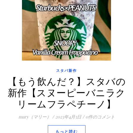
スタバ新作
【もう飲んだ？】スタバの
新作【スヌーピーバニラク
リームフラペチーノ】
mary（マリー）
/
2023年4月5日
/
0件のコメント
もっと読む