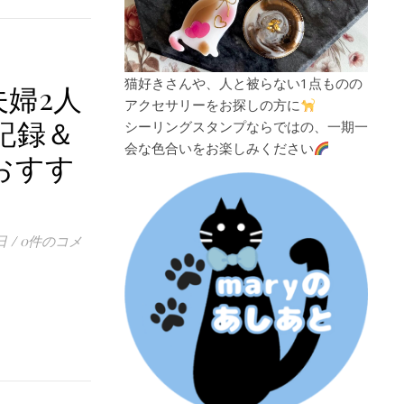
猫好きさんや、人と被らない1点ものの
夫婦2人
アクセサリーをお探しの方に
記録＆
シーリングスタンプならではの、一期一
会な色合いをお楽しみください
おすす
ピ】
日
/
0件のコメ