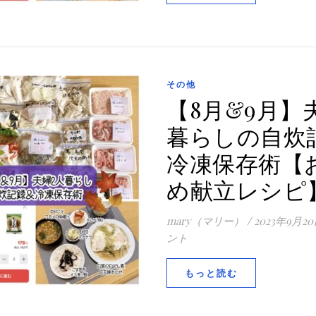
その他
【8月&9月】
暮らしの自炊
冷凍保存術【
め献立レシピ
mary（マリー）
/
2023年9月2
ント
もっと読む