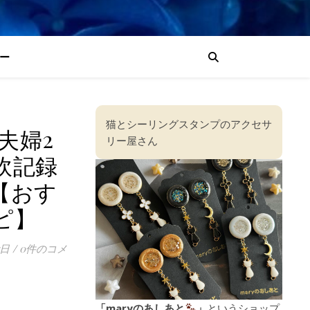
ー
猫とシーリングスタンプのアクセサ
夫婦2
リー屋さん
炊記録
【おす
ピ】
7日
/
0件のコメ
「maryのあしあと
」
というショップ