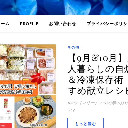
ホーム
PROFILE
お問い合わせ
プライバシーポリシ
その他
【9月&10月】
人暮らしの自
＆冷凍保存術
すめ献立レシ
mary（マリー）
/
2023年10月1
ント
もっと読む