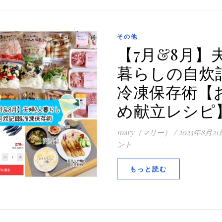
その他
【7月&8月】
暮らしの自炊
冷凍保存術【
め献立レシ
mary（マリー）
/
2023年8月21
ント
もっと読む