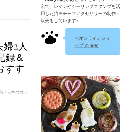
名で、レジンやシーリングスタンプを活
用した猫モチーフアクセサリーの制作・
販売をしています♪
⇒オンラインショ
夫婦2人
ップ(minne)
記録＆
おすす
】
0日
/
0件のコメ