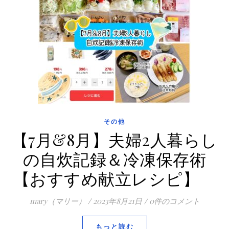
その他
【7月&8月】夫婦2人暮らし
の自炊記録＆冷凍保存術
【おすすめ献立レシピ】
mary（マリー）
/
2023年8月21日
/
0件のコメント
もっと読む