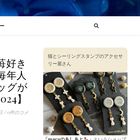
ー
猫とシーリングスタンプのアクセサ
苺好き
リー屋さん
毎年人
ッグが
024】
日
/
0件のコメ
「maryのあしあと
」
というショップ