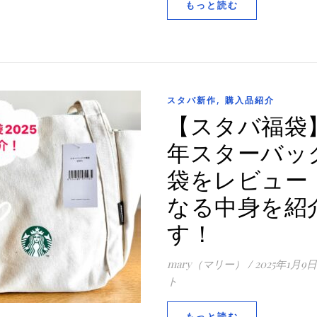
もっと読む
,
スタバ新作
購入品紹介
【スタバ福袋】
年スターバッ
袋をレビュー
なる中身を紹
す！
mary（マリー）
/
2025年1月9日
ト
もっと読む