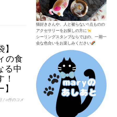
猫好きさんや、人と被らない1点ものの
アクセサリーをお探しの方に
シーリングスタンプならではの、一期一
会な色合いをお楽しみください
袋】
ディの食
なる中
す！
ー】
日
/
0件のコメ