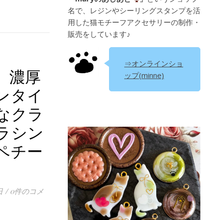
名で、レジンやシーリングスタンプを活
用した猫モチーフアクセサリーの制作・
販売をしています♪
⇒オンラインショ
】濃厚
ップ(minne)
ンタイ
なクラ
ラシン
ペチー
日
/
0件のコメ