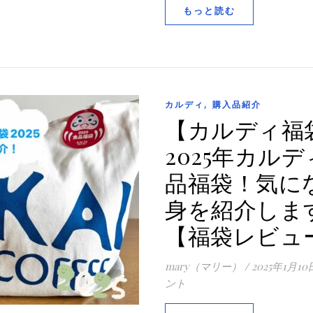
もっと読む
,
カルディ
購入品紹介
【カルディ福
2025年カル
品福袋！気に
身を紹介しま
【福袋レビュ
mary（マリー）
/
2025年1月10
ント