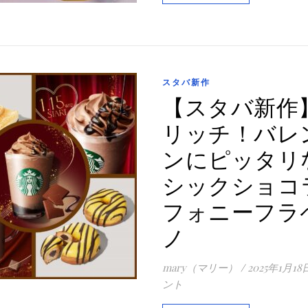
スタバ新作
【スタバ新作
リッチ！バレ
ンにピッタリ
シックショコ
フォニーフラ
ノ
mary（マリー）
/
2025年1月18
ント