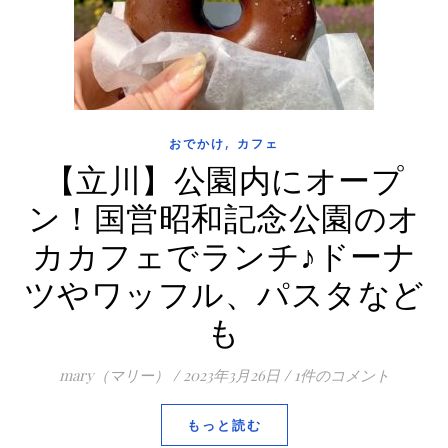
,
おでかけ
カフェ
【立川】公園内にオープ
ン！国営昭和記念公園のオ
カカフェでランチ♪ドーナ
ツやワッフル、パスタなど
も
mary（マリー）
/
2023年3月26日
/
1件のコメント
もっと読む