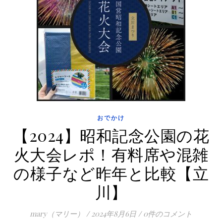
おでかけ
【2024】昭和記念公園の花
火大会レポ！有料席や混雑
の様子など昨年と比較【立
川】
mary（マリー）
/
2024年8月6日
/
0件のコメント