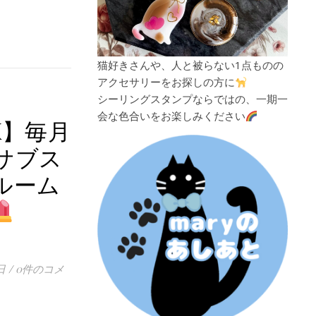
猫好きさんや、人と被らない1点ものの
アクセサリーをお探しの方に
シーリングスタンプならではの、一期一
会な色合いをお楽しみください
X】毎月
サブス
ルーム
】
日
/
0件のコメ