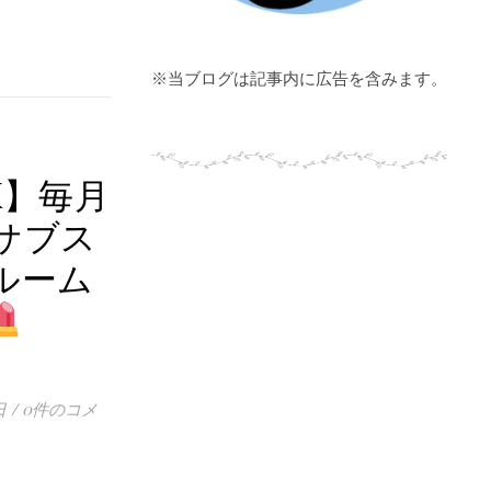
※当ブログは記事内に広告を含みます。
X】毎月
サブス
ルーム
】
日
/
0件のコメ