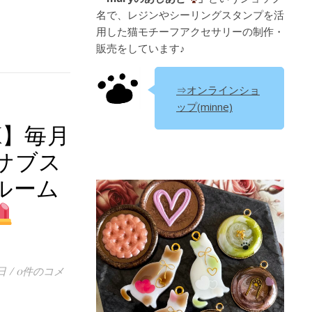
名で、レジンやシーリングスタンプを活
用した猫モチーフアクセサリーの制作・
販売をしています♪
⇒オンラインショ
ップ(minne)
X】毎月
サブス
ルーム
】
日
/
0件のコメ