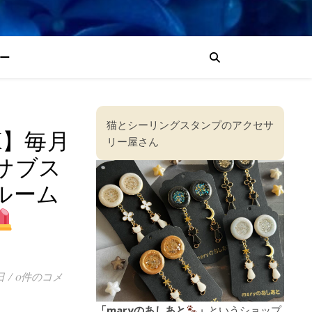
ー
猫とシーリングスタンプのアクセサ
X】毎月
リー屋さん
サブス
ルーム
】
日
/
0件のコメ
「maryのあしあと
」
というショップ