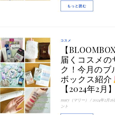
もっと読む
コスメ
【BLOOMBO
届くコスメの
ク！今月のブ
ボックス紹介
【2024年2月
mary（マリー）
/
2024年2月26
ント