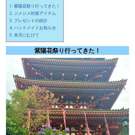
1.
紫陽花祭り行ってきた！
2.
ジメジメ対策アイテム
3.
プレゼントの紹介
4.
ハンドメイドお知らせ
5.
来月にむけて
紫陽花祭り行ってきた！