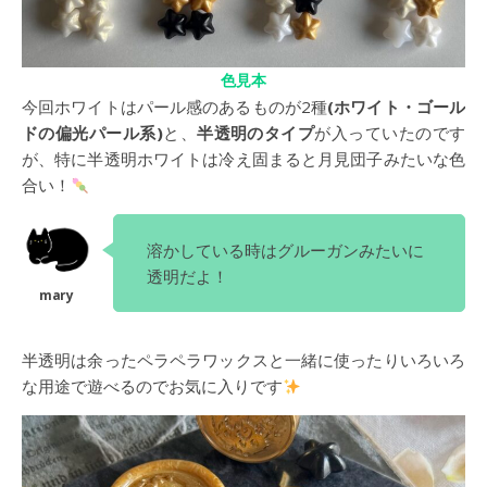
色見本
今回ホワイトはパール感のあるものが2種
(ホワイト・ゴール
ドの偏光パール系)
と、
半透明のタイプ
が入っていたのです
が、特に半透明ホワイトは冷え固まると月見団子みたいな色
合い！
溶かしている時はグルーガンみたいに
透明だよ！
半透明は余ったペラペラワックスと一緒に使ったりいろいろ
な用途で遊べるのでお気に入りです