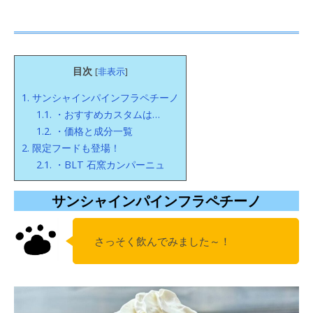
目次
[
非表示
]
1.
サンシャインパインフラペチーノ
1.1.
・おすすめカスタムは…
1.2.
・価格と成分一覧
2.
限定フードも登場！
2.1.
・BLT 石窯カンパーニュ
サンシャインパインフラペチーノ
さっそく飲んでみました～！