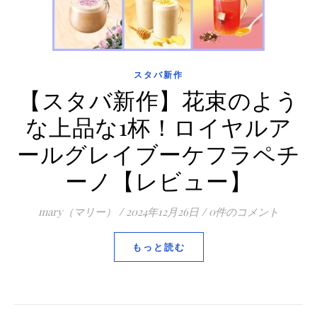
スタバ新作
【スタバ新作】花束のよう
な上品な1杯！ロイヤルア
ールグレイブーケフラペチ
ーノ【レビュー】
mary（マリー）
/
2024年12月26日
/
0件のコメント
もっと読む