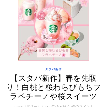
スタバ新作
【スタバ新作】春を先取
り！白桃と桜わらびもちフ
ラペチーノや桜スイーツ
mary（マリー）
/
2025年2月15日
/
0件のコメント