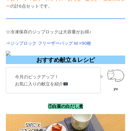
ー
の計6点セットです。
☆冷凍保存のジップロックは大容量がお得♪
⇒
ジップロック フリーザーバッグ M ×90枚
おすすめ献立＆レシピ
今月のピックアップ！
お気に入りの献立を紹介
①白菜の白だし煮