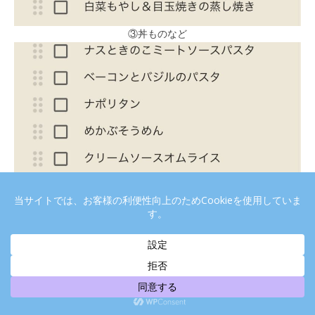
③丼ものなど
④パスタなど麺類
鶏むね肉が大活躍