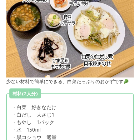
少ない材料で簡単にできる、白菜たっぷりのおかずです
材料(2人分)
・白菜 好きなだけ
・白だし 大さじ1
・もやし 1パック
・水 150ml
・黒コショウ 適量