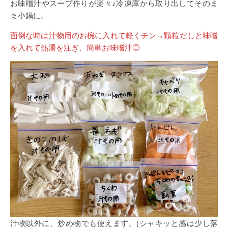
お味噌汁やスープ作りが楽々♪冷凍庫から取り出してそのま
ま小鍋に。
面倒な時は汁物用のお椀に入れて軽くチン→顆粒だしと味噌
を入れて熱湯を注ぎ、簡単お味噌汁◎
汁物以外に、炒め物でも使えます。(シャキッと感は少し落