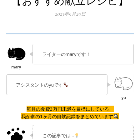
【おすすめ献立レシピ】
2023年9月20日
ライターのmaryです！
アシスタントのyuです
毎月の食費3万円未満を目標にしている、
我が家の1ヶ月の自炊記録をまとめています
この記事では…